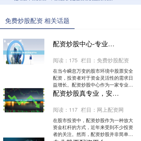
免费炒股配资 相关话题
配资炒股中心-专业杠杆配资平台
阅读：
175
栏目：
免费炒股配资
在当今瞬息万变的股市环境中股票安全
配资，投资者对于资金灵活性的需求日
益增长。配资炒股中心作为一家专业的
杠杆配资平台，致力于为投资者提供安
配资炒股真专业，安全策略与合规指南
全、高效、透明的资金支持....
阅读：
117
栏目：
网上配资网
在股市投资中，配资炒股作为一种放大
资金杠杆的方式，近年来受到不少投资
者的关注。然而，配资炒股并非简单的
“借钱炒股”，它需要投资者具备专业的风