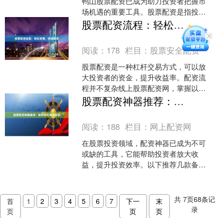
鸭山股票配资已成为助力投资者把握市
场机遇的重要工具。股票配资是指投资
者通过向配资公司借入资金，放大投资
股票配资流程：轻松掌握，快速配资
本金，从而提高投资收益的....
阅读：
178
栏目：
股票安全配资
股票配资是一种杠杆交易方式，可以放
大投资者的资金，提升收益率。配资流
程并不复杂线上股票配资网，掌握以下
步骤即可轻松配资： **1. 选择配资平台**
股票配资神器推荐：助你轻松掌控投资
选择正规、....
阅读：
188
栏目：
网上配资网
在股票投资领域，配资神器已成为不可
或缺的工具，它能帮助投资者放大收
益，提升投资效率。以下推荐几款备受
好评的股票配资神器： **1. 雪球** 雪球
是一款综合性的....
共
7
页
68
条记
首
1
2
3
4
5
6
7
下一
末
录
页
页
页