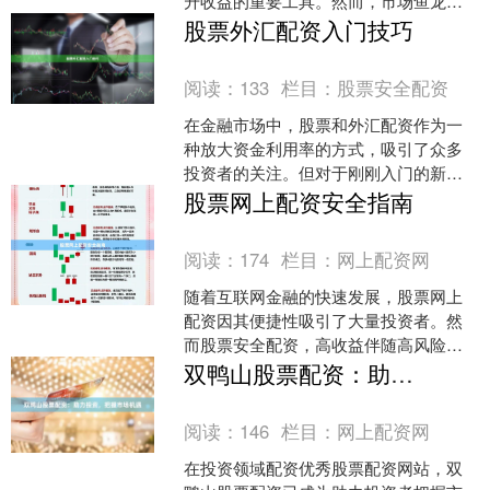
升收益的重要工具。然而，市场鱼龙混
杂，如何辨别正规平台、规避风险股票
股票外汇配资入门技巧
安全配资，成为每位投资者....
阅读：
133
栏目：
股票安全配资
在金融市场中，股票和外汇配资作为一
种放大资金利用率的方式，吸引了众多
投资者的关注。但对于刚刚入门的新手
来说，如何在控制风险的前提下稳健操
股票网上配资安全指南
作，是必须掌握的核心技能....
阅读：
174
栏目：
网上配资网
随着互联网金融的快速发展，股票网上
配资因其便捷性吸引了大量投资者。然
而股票安全配资，高收益伴随高风险，
如何识别正规平台、规避资金安全陷
双鸭山股票配资：助力投资，把握市场机遇
阱，成为每位配资者必须掌握....
阅读：
146
栏目：
网上配资网
在投资领域配资优秀股票配资网站，双