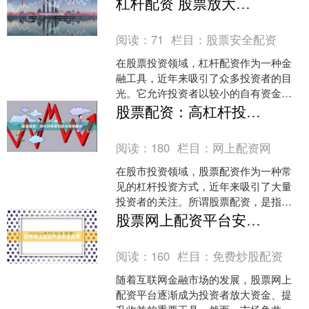
杠杆配资 股票放大工具 高收益风险
择一个安全、低门槛的股票....
阅读：
71
栏目：
股票安全配资
在股票投资领域，杠杆配资作为一种金
融工具，近年来吸引了众多投资者的目
光。它允许投资者以较小的自有资金撬
动更大规模的交易，从而放大潜在收
股票配资：高杠杆投资风险与策略解析
益。然而，正如一枚硬币的两....
阅读：
180
栏目：
网上配资网
在股市投资领域，股票配资作为一种常
见的杠杆投资方式，近年来吸引了大量
投资者的关注。所谓股票配资，是指投
资者通过配资平台借入资金进行股票交
股票网上配资平台安全指南
易，以放大投资收益的操作....
阅读：
160
栏目：
免费炒股配资
随着互联网金融市场的发展，股票网上
配资平台逐渐成为投资者放大资金、提