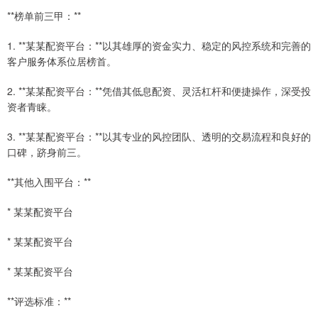
**榜单前三甲：**
1. **某某配资平台：**以其雄厚的资金实力、稳定的风控系统和完善的
客户服务体系位居榜首。
2. **某某配资平台：**凭借其低息配资、灵活杠杆和便捷操作，深受投
资者青睐。
3. **某某配资平台：**以其专业的风控团队、透明的交易流程和良好的
口碑，跻身前三。
**其他入围平台：**
* 某某配资平台
* 某某配资平台
* 某某配资平台
**评选标准：**