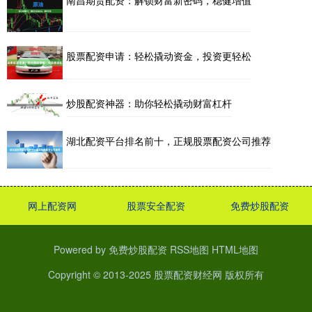
股票配资申请：轻松撬动资金，投资更轻松
炒股配资神器：助你轻松撬动财富杠杆
湖北配资平台排名前十，正规股票配资公司推荐
网上配资网
股票安全配资
免费炒股配资
Powered by
免费炒股配资
RSS地图
HTML地图
Copyright
© 2013-2025
股票配资财经网
版权所有