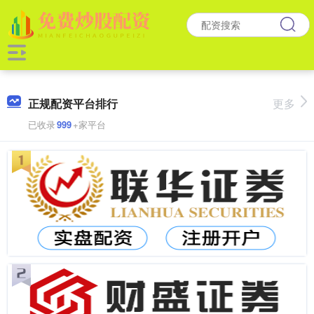
正规配资平台排行
更多
已收录
999
+家平台