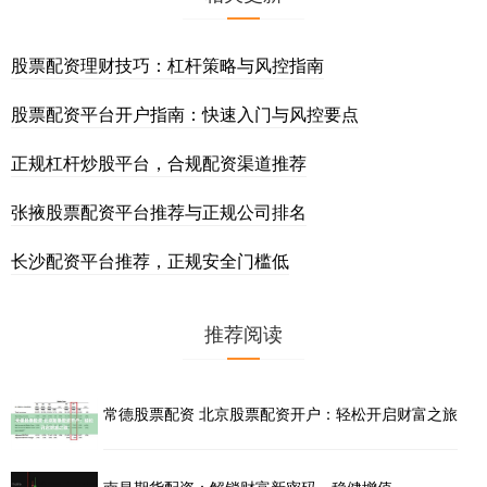
股票配资理财技巧：杠杆策略与风控指南
股票配资平台开户指南：快速入门与风控要点
正规杠杆炒股平台，合规配资渠道推荐
张掖股票配资平台推荐与正规公司排名
长沙配资平台推荐，正规安全门槛低
推荐阅读
常德股票配资 北京股票配资开户：轻松开启财富之旅
南昌期货配资：解锁财富新密码，稳健增值